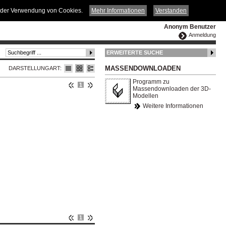
ČESKY
ENGLISH
DEUTSCH
POLSKA
it der Verwendung von Cookies.
Mehr Informationen
Verstanden
Anonym Benutzer
Anmeldung
ERWEITERTE SUCHE
MASSENDOWNLOADEN
DARSTELLUNGART:
Programm zu
1
Massendownloaden der 3D-
Modellen
Weitere Informationen
1