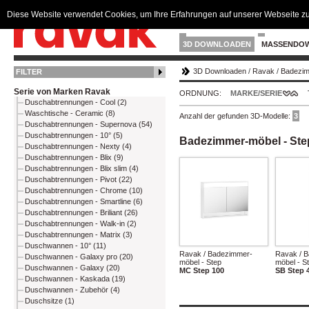
Diese Website verwendet Cookies, um Ihre Erfahrungen auf unserer Webseite zu
3D DOWNLOADEN
MASSENDO
3D Downloaden
/
Ravak
/
Badezim
FILTER
Serie von Marken Ravak
ORDNUNG:
MARKE/SERIE
Duschabtrennungen - Cool (2)
Waschtische - Ceramic (8)
Anzahl der gefunden 3D-Modelle:
3
Duschabtrennungen - Supernova (54)
Duschabtrennungen - 10° (5)
Badezimmer-möbel - Ste
Duschabtrennungen - Nexty (4)
Duschabtrennungen - Blix (9)
Duschabtrennungen - Blix slim (4)
Duschabtrennungen - Pivot (22)
Duschabtrennungen - Chrome (10)
Duschabtrennungen - Smartline (6)
Duschabtrennungen - Briliant (26)
Duschabtrennungen - Walk-in (2)
Duschabtrennungen - Matrix (3)
Duschwannen - 10° (11)
Ravak / Badezimmer-
Ravak / 
Duschwannen - Galaxy pro (20)
möbel - Step
möbel - S
Duschwannen - Galaxy (20)
MC Step 100
SB Step 
Duschwannen - Kaskada (19)
Duschwannen - Zubehör (4)
Duschsitze (1)