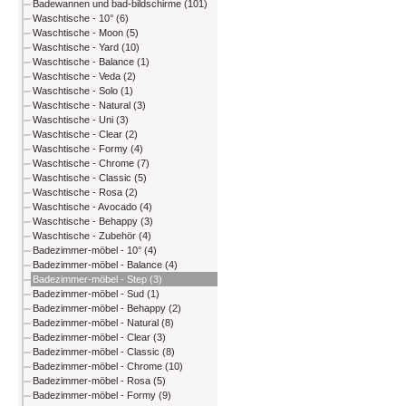
Badewannen und bad-bildschirme (101)
Waschtische - 10° (6)
Waschtische - Moon (5)
Waschtische - Yard (10)
Waschtische - Balance (1)
Waschtische - Veda (2)
Waschtische - Solo (1)
Waschtische - Natural (3)
Waschtische - Uni (3)
Waschtische - Clear (2)
Waschtische - Formy (4)
Waschtische - Chrome (7)
Waschtische - Classic (5)
Waschtische - Rosa (2)
Waschtische - Avocado (4)
Waschtische - Behappy (3)
Waschtische - Zubehör (4)
Badezimmer-möbel - 10° (4)
Badezimmer-möbel - Balance (4)
Badezimmer-möbel - Step (3)
Badezimmer-möbel - Sud (1)
Badezimmer-möbel - Behappy (2)
Badezimmer-möbel - Natural (8)
Badezimmer-möbel - Clear (3)
Badezimmer-möbel - Classic (8)
Badezimmer-möbel - Chrome (10)
Badezimmer-möbel - Rosa (5)
Badezimmer-möbel - Formy (9)