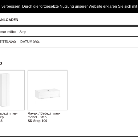
 verbessern. Durch die fortgesetzte Nutzung unserer Website erklären Sie sich m
WNLOADEN
mer-möbel - Step
TITEL
DATUM
p
Badezimmer-
Ravak / Badezimmer-
tep
möbel - Step
43
SD Step 100