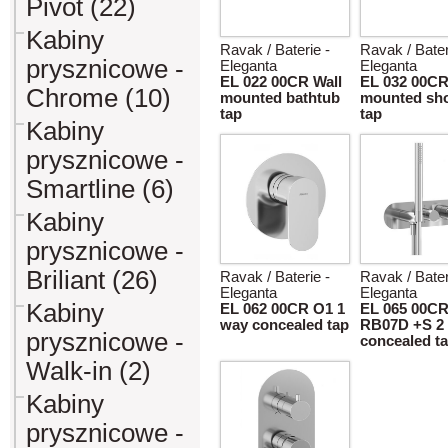
Pivot (22)
Kabiny
Ravak / Baterie -
Ravak / Bater
prysznicowe -
Eleganta
Eleganta
EL 022 00CR Wall
EL 032 00CR
Chrome (10)
mounted bathtub
mounted sh
tap
tap
Kabiny
prysznicowe -
Smartline (6)
Kabiny
prysznicowe -
Briliant (26)
Ravak / Baterie -
Ravak / Bater
Eleganta
Eleganta
Kabiny
EL 062 00CR O1 1
EL 065 00C
way concealed tap
RB07D +S 2
prysznicowe -
concealed t
Walk-in (2)
Kabiny
prysznicowe -