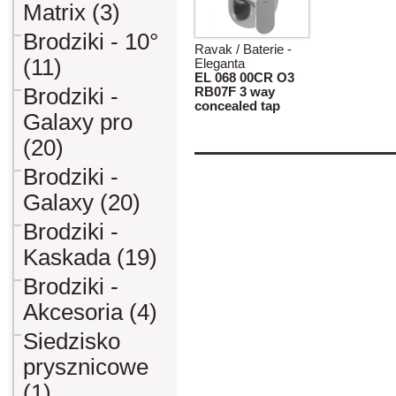
Matrix (3)
Brodziki - 10°
Ravak / Baterie -
(11)
Eleganta
EL 068 00CR O3
Brodziki -
RB07F 3 way
concealed tap
Galaxy pro
(20)
Brodziki -
Galaxy (20)
Brodziki -
Kaskada (19)
Brodziki -
Akcesoria (4)
Siedzisko
prysznicowe
(1)