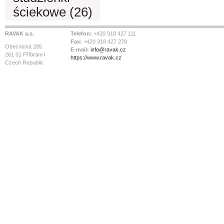
ściekowe (26)
RAVAK a.s.
Telefon:
+420 318 427 111
Fax:
+420 318 427 278
Obecnická 285
E-mail:
info@ravak.cz
261 01 Příbram I
https://www.ravak.cz
Czech Republic