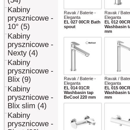
(54)
Kabiny
Ravak / Baterie -
Ravak / Bater
prysznicowe -
Eleganta
Eleganta
EL 027 00CR Bath
EL 012 00C
10° (5)
spout
Washbasin t
mm
Kabiny
prysznicowe -
Nexty (4)
Kabiny
prysznicowe -
Blix (9)
Ravak / Baterie -
Ravak / Bater
Eleganta
Eleganta
Kabiny
EL 014 01CR
EL 015 00C
Washbasin tap
Washbasin t
prysznicowe -
BeCool 220 mm
mm
Blix slim (4)
Kabiny
prysznicowe -