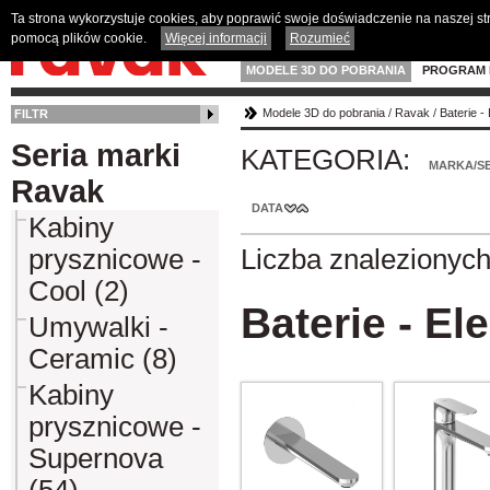
Ta strona wykorzystuje cookies, aby poprawić swoje doświadczenie na naszej s
pomocą plików cookie.
Więcej informacji
Rozumieć
MODELE 3D DO POBRANIA
PROGRAM 
Modele 3D do pobrania
/
Ravak
/
Baterie -
FILTR
Seria marki
KATEGORIA:
MARKA/SE
Ravak
DATA
Kabiny
prysznicowe -
Liczba znalezionyc
Cool (2)
Baterie - El
Umywalki -
Ceramic (8)
Kabiny
prysznicowe -
Supernova