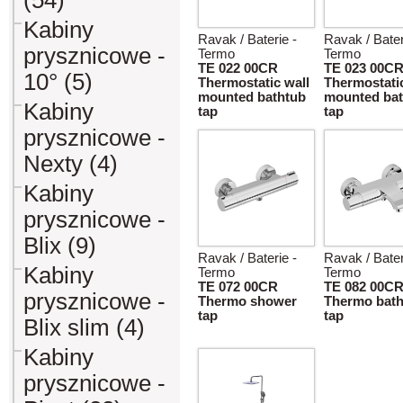
(54)
Kabiny
Ravak / Baterie -
Ravak / Bater
prysznicowe -
Termo
Termo
TE 022 00CR
TE 023 00C
10° (5)
Thermostatic wall
Thermostatic
mounted bathtub
mounted bat
Kabiny
tap
tap
prysznicowe -
Nexty (4)
Kabiny
prysznicowe -
Blix (9)
Ravak / Baterie -
Ravak / Bater
Kabiny
Termo
Termo
TE 072 00CR
TE 082 00C
prysznicowe -
Thermo shower
Thermo bath
tap
tap
Blix slim (4)
Kabiny
prysznicowe -