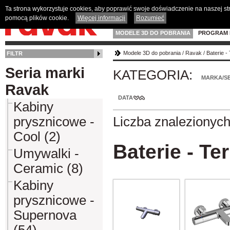
Ta strona wykorzystuje cookies, aby poprawić swoje doświadczenie na naszej s
pomocą plików cookie.
Więcej informacji
Rozumieć
MODELE 3D DO POBRANIA
PROGRAM 
Modele 3D do pobrania
/
Ravak
/
Baterie -
FILTR
Seria marki
KATEGORIA:
MARKA/SE
Ravak
DATA
Kabiny
prysznicowe -
Liczba znalezionyc
Cool (2)
Baterie - Te
Umywalki -
Ceramic (8)
Kabiny
prysznicowe -
Supernova