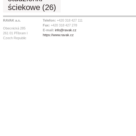
ściekowe (26)
RAVAK a.s.
Telefon:
+420 318 427 111
Fax:
+420 318 427 278
Obecnická 285
E-mail:
info@ravak.cz
261 01 Příbram I
https://www.ravak.cz
Czech Republic