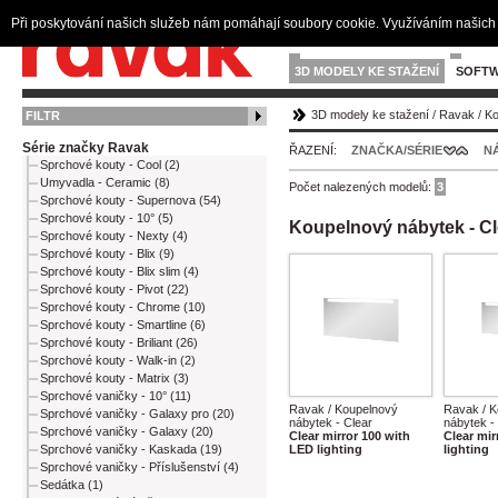
Při poskytování našich služeb nám pomáhají soubory cookie. Využíváním našich 
3D MODELY KE STAŽENÍ
SOFTW
3D modely ke stažení
/
Ravak
/
Ko
FILTR
Série značky Ravak
ŘAZENÍ:
ZNAČKA/SÉRIE
N
Sprchové kouty - Cool (2)
Umyvadla - Ceramic (8)
Počet nalezených modelů:
3
Sprchové kouty - Supernova (54)
Sprchové kouty - 10° (5)
Koupelnový nábytek - Cl
Sprchové kouty - Nexty (4)
Sprchové kouty - Blix (9)
Sprchové kouty - Blix slim (4)
Sprchové kouty - Pivot (22)
Sprchové kouty - Chrome (10)
Sprchové kouty - Smartline (6)
Sprchové kouty - Briliant (26)
Sprchové kouty - Walk-in (2)
Sprchové kouty - Matrix (3)
Sprchové vaničky - 10° (11)
Ravak / Koupelnový
Ravak / K
Sprchové vaničky - Galaxy pro (20)
nábytek - Clear
nábytek -
Sprchové vaničky - Galaxy (20)
Clear mirror 100 with
Clear mir
Sprchové vaničky - Kaskada (19)
LED lighting
lighting
Sprchové vaničky - Příslušenství (4)
Sedátka (1)