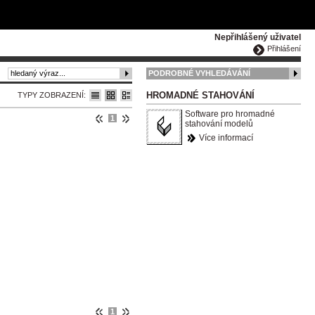
ČESKY
ENGLISH
DEUTSCH
POLSKA
Nepřihlášený uživatel
Přihlášení
PODROBNÉ VYHLEDÁVÁNÍ
HROMADNÉ STAHOVÁNÍ
TYPY ZOBRAZENÍ:
Software pro hromadné
1
stahování modelů
Více informací
1