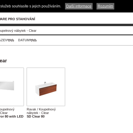
služeb souhlasíte s jejich používáním.
Další informace
Rozumím
ARE PRO STAHOVÁNÍ
upelnový nábytek - Clear
ÁZEV
DATUM
ear
oupelnový
Ravak / Koupelnový
 Clear
nábytek - Clear
ror 80 with LED
SD Clear 80