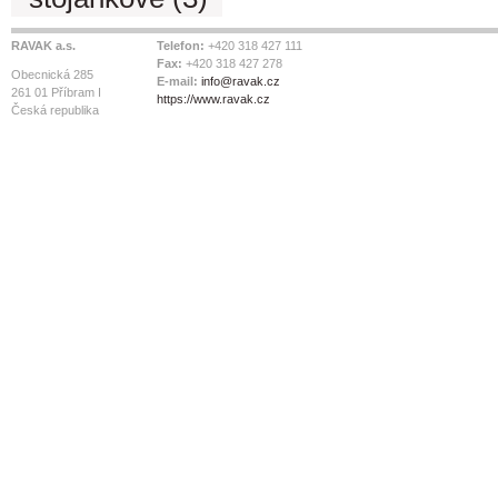
RAVAK a.s.
Telefon:
+420 318 427 111
Fax:
+420 318 427 278
Obecnická 285
E-mail:
info@ravak.cz
261 01 Příbram I
https://www.ravak.cz
Česká republika