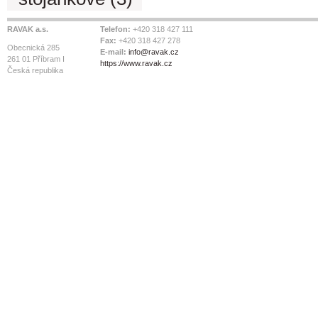
RAVAK a.s.
Telefon:
+420 318 427 111
Fax:
+420 318 427 278
Obecnická 285
E-mail:
info@ravak.cz
261 01 Příbram I
https://www.ravak.cz
Česká republika