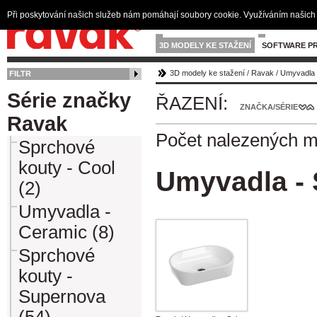
Při poskytování našich služeb nám pomáhají soubory cookie. Využíváním našich 
3D MODELY KE STAŽENÍ
SOFTWARE PR
3D modely ke stažení
/
Ravak
/
Umyvadla 
FILTR
Série značky
ŘAZENÍ:
ZNAČKA/SÉRIE
Ravak
Počet nalezených 
Sprchové
kouty - Cool
Umyvadla - 
(2)
Umyvadla -
Ceramic (8)
Sprchové
kouty -
Supernova