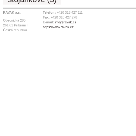
RAVAK a.s.
Telefon:
+420 318 427 111
Fax:
+420 318 427 278
Obecnická 285
E-mail:
info@ravak.cz
261 01 Příbram I
https://www.ravak.cz
Česká republika