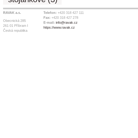
RAVAK a.s.
Telefon:
+420 318 427 111
Fax:
+420 318 427 278
Obecnická 285
E-mail:
info@ravak.cz
261 01 Příbram I
https://www.ravak.cz
Česká republika