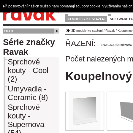
Při poskytování našich služeb nám pomáhají soubory cookie. Využíváním našich 
3D MODELY KE STAŽENÍ
SOFTWARE PR
3D modely ke stažení
/
Ravak
/
Koupelnov
FILTR
Série značky
ŘAZENÍ:
ZNAČKA/SÉRIE
Ravak
Počet nalezených 
Sprchové
kouty - Cool
Koupelnový 
(2)
Umyvadla -
Ceramic (8)
Sprchové
kouty -
Supernova