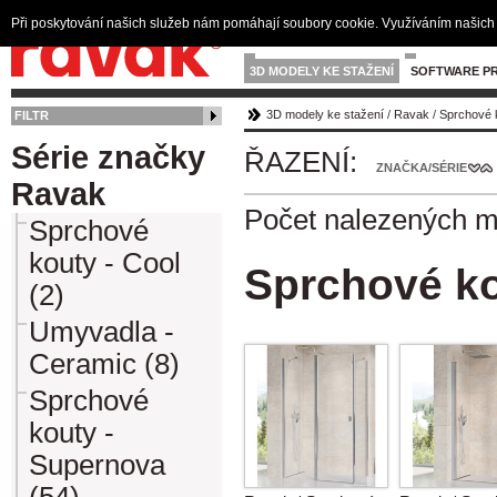
Při poskytování našich služeb nám pomáhají soubory cookie. Využíváním našich 
3D MODELY KE STAŽENÍ
SOFTWARE PR
3D modely ke stažení
/
Ravak
/
Sprchové 
FILTR
Série značky
ŘAZENÍ:
ZNAČKA/SÉRIE
Ravak
Počet nalezených 
Sprchové
kouty - Cool
Sprchové k
(2)
Umyvadla -
Ceramic (8)
Sprchové
kouty -
Supernova