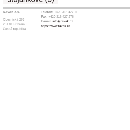
RAVAK a.s.
Telefon:
+420 318 427 111
Fax:
+420 318 427 278
Obecnická 285
E-mail:
info@ravak.cz
261 01 Příbram I
https://www.ravak.cz
Česká republika