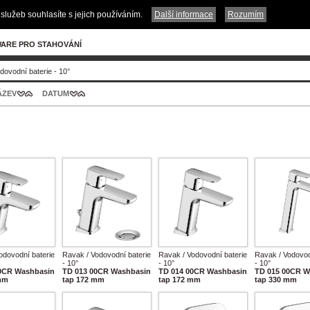
služeb souhlasíte s jejich používáním.
Další informace
Rozumím
ARE PRO STAHOVÁNÍ
dovodní baterie - 10°
ÁZEV
DATUM
odovodní baterie
Ravak / Vodovodní baterie
Ravak / Vodovodní baterie
Ravak / Vodovod
- 10°
- 10°
- 10°
0CR Washbasin
TD 013 00CR Washbasin
TD 014 00CR Washbasin
TD 015 00CR W
mm
tap 172 mm
tap 172 mm
tap 330 mm