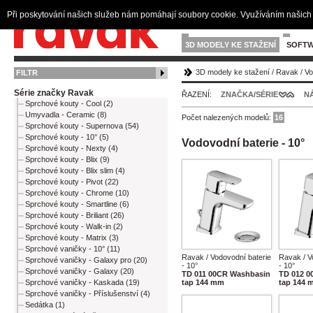
Při poskytování našich služeb nám pomáhají soubory cookie. Využíváním našich 
3D MODELY KE STAŽENÍ
SOFTW
3D modely ke stažení
/
Ravak
/
Vo
FILTR
Série značky Ravak
ŘAZENÍ:
ZNAČKA/SÉRIE
N
Sprchové kouty - Cool (2)
Umyvadla - Ceramic (8)
Počet nalezených modelů:
16
Sprchové kouty - Supernova (54)
Sprchové kouty - 10° (5)
Vodovodní baterie - 10°
Sprchové kouty - Nexty (4)
Sprchové kouty - Blix (9)
Sprchové kouty - Blix slim (4)
Sprchové kouty - Pivot (22)
Sprchové kouty - Chrome (10)
Sprchové kouty - Smartline (6)
Sprchové kouty - Briliant (26)
Sprchové kouty - Walk-in (2)
Sprchové kouty - Matrix (3)
Sprchové vaničky - 10° (11)
Ravak / Vodovodní baterie
Ravak / V
Sprchové vaničky - Galaxy pro (20)
- 10°
- 10°
Sprchové vaničky - Galaxy (20)
TD 011 00CR Washbasin
TD 012 0
Sprchové vaničky - Kaskada (19)
tap 144 mm
tap 144 
Sprchové vaničky - Příslušenství (4)
Sedátka (1)