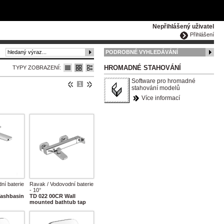
ČESKY
ENGLISH
DEUTSCH
POLSKA
Nepřihlášený uživatel
Přihlášení
PODROBNÉ VYHLEDÁVÁNÍ
HROMADNÉ STAHOVÁNÍ
TYPY ZOBRAZENÍ:
Software pro hromadné
1
stahování modelů
Více informací
ní baterie
Ravak / Vodovodní baterie
- 10°
ashbasin
TD 022 00CR Wall
mounted bathtub tap