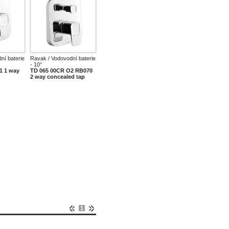
ní baterie
Ravak / Vodovodní baterie
- 10°
1 1 way
TD 065 00CR O2 RB070
2 way concealed tap
1