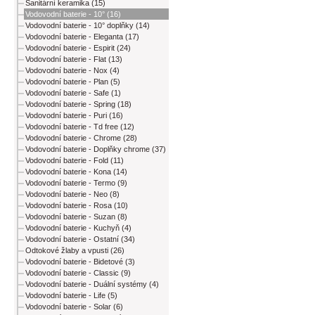
Sanitární keramika (15)
Vodovodní baterie - 10° (16)
Vodovodní baterie - 10° doplňky (14)
Vodovodní baterie - Eleganta (17)
Vodovodní baterie - Espirit (24)
Vodovodní baterie - Flat (13)
Vodovodní baterie - Nox (4)
Vodovodní baterie - Plan (5)
Vodovodní baterie - Safe (1)
Vodovodní baterie - Spring (18)
Vodovodní baterie - Puri (16)
Vodovodní baterie - Td free (12)
Vodovodní baterie - Chrome (28)
Vodovodní baterie - Doplňky chrome (37)
Vodovodní baterie - Fold (11)
Vodovodní baterie - Kona (14)
Vodovodní baterie - Termo (9)
Vodovodní baterie - Neo (8)
Vodovodní baterie - Rosa (10)
Vodovodní baterie - Suzan (8)
Vodovodní baterie - Kuchyň (4)
Vodovodní baterie - Ostatní (34)
Odtokové žlaby a vpusti (26)
Vodovodní baterie - Bidetové (3)
Vodovodní baterie - Classic (9)
Vodovodní baterie - Duální systémy (4)
Vodovodní baterie - Life (5)
Vodovodní baterie - Solar (6)