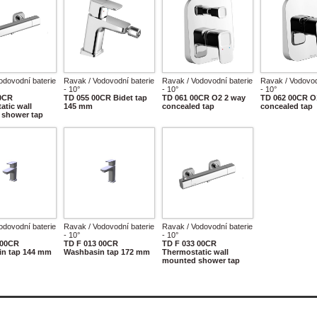
odovodní baterie
Ravak / Vodovodní baterie
Ravak / Vodovodní baterie
Ravak / Vodovod
- 10°
- 10°
- 10°
0CR
TD 055 00CR Bidet tap
TD 061 00CR O2 2 way
TD 062 00CR O
atic wall
145 mm
concealed tap
concealed tap
shower tap
odovodní baterie
Ravak / Vodovodní baterie
Ravak / Vodovodní baterie
- 10°
- 10°
 00CR
TD F 013 00CR
TD F 033 00CR
n tap 144 mm
Washbasin tap 172 mm
Thermostatic wall
mounted shower tap