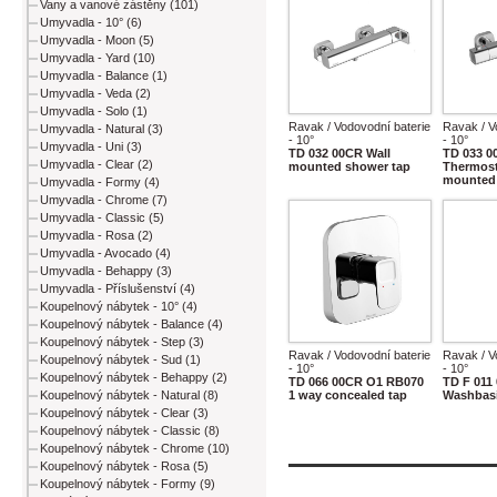
Vany a vanové zástěny (101)
Umyvadla - 10° (6)
Umyvadla - Moon (5)
Umyvadla - Yard (10)
Umyvadla - Balance (1)
Umyvadla - Veda (2)
Umyvadla - Solo (1)
Ravak / Vodovodní baterie
Ravak / V
Umyvadla - Natural (3)
- 10°
- 10°
Umyvadla - Uni (3)
TD 032 00CR Wall
TD 033 0
Umyvadla - Clear (2)
mounted shower tap
Thermost
mounted 
Umyvadla - Formy (4)
Umyvadla - Chrome (7)
Umyvadla - Classic (5)
Umyvadla - Rosa (2)
Umyvadla - Avocado (4)
Umyvadla - Behappy (3)
Umyvadla - Příslušenství (4)
Koupelnový nábytek - 10° (4)
Koupelnový nábytek - Balance (4)
Koupelnový nábytek - Step (3)
Ravak / Vodovodní baterie
Ravak / V
Koupelnový nábytek - Sud (1)
- 10°
- 10°
Koupelnový nábytek - Behappy (2)
TD 066 00CR O1 RB070
TD F 011
Koupelnový nábytek - Natural (8)
1 way concealed tap
Washbasi
Koupelnový nábytek - Clear (3)
Koupelnový nábytek - Classic (8)
Koupelnový nábytek - Chrome (10)
Koupelnový nábytek - Rosa (5)
Koupelnový nábytek - Formy (9)