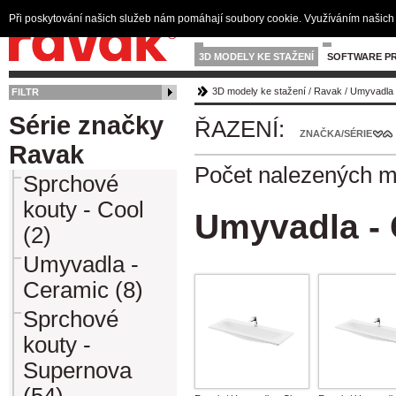
Při poskytování našich služeb nám pomáhají soubory cookie. Využíváním našich 
3D MODELY KE STAŽENÍ
SOFTWARE PR
3D modely ke stažení
/
Ravak
/
Umyvadla 
FILTR
Série značky
ŘAZENÍ:
ZNAČKA/SÉRIE
Ravak
Počet nalezených 
Sprchové
kouty - Cool
Umyvadla - 
(2)
Umyvadla -
Ceramic (8)
Sprchové
kouty -
Supernova