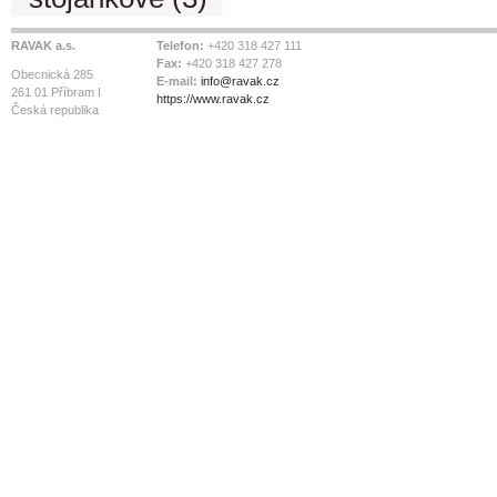
RAVAK a.s.
Telefon:
+420 318 427 111
Fax:
+420 318 427 278
Obecnická 285
E-mail:
info@ravak.cz
261 01 Příbram I
https://www.ravak.cz
Česká republika