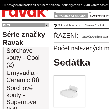
Při poskytování našich služeb nám pomáhají soubory cookie. Využíváním našich 
3D MODELY KE STAŽENÍ
SOFTWARE PR
3D modely ke stažení
/
Ravak
/
Sedátka
FILTR
Série značky
ŘAZENÍ:
ZNAČKA/SÉRIE
Ravak
Počet nalezených 
Sprchové
kouty - Cool
Sedátka
(2)
Umyvadla -
Ceramic (8)
Sprchové
kouty -
Supernova