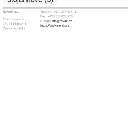
RAVAK a.s.
Telefon:
+420 318 427 111
Fax:
+420 318 427 278
Obecnická 285
E-mail:
info@ravak.cz
261 01 Příbram I
https://www.ravak.cz
Česká republika